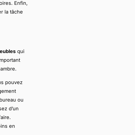
ires. Enfin,
r la tâche
eubles
qui
important
hambre.
ous pouvez
ngement
 bureau ou
osez d’un
aire.
oins en