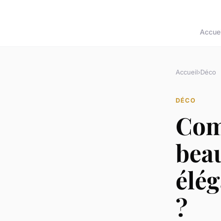
Accuei
Accueil
›
Déco
DÉCO
Com
beau
élé
?