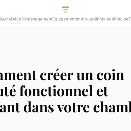
l
Actu
Déco
Déménagement
Équipement
Immo
Jardin
Maison
Piscine
T
ment créer un coin
té fonctionnel et
gant dans votre cham