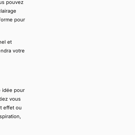
Vous pouvez
lairage
iforme pour
el et
endra votre
e idée pour
tiez vous
 effet ou
piration,