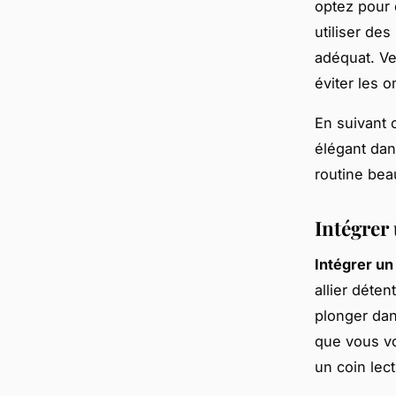
optez pour d
utiliser de
adéquat. Ve
éviter les 
En suivant 
élégant dan
routine bea
Intégrer 
Intégrer un
allier déte
plonger dan
que vous vo
un coin lec