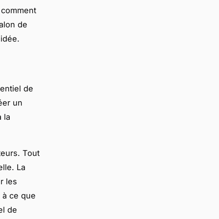
s comment
alon de
 idée.
entiel de
réer un
 la
teurs. Tout
lle. La
r les
z à ce que
el de