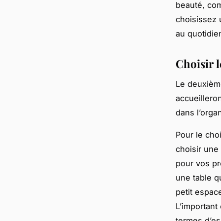
beauté, com
choisissez u
au quotidie
Choisir 
Le deuxième
accueillero
dans l’orga
Pour le cho
choisir une
pour vos pr
une table q
petit espac
L’important
termes d’e