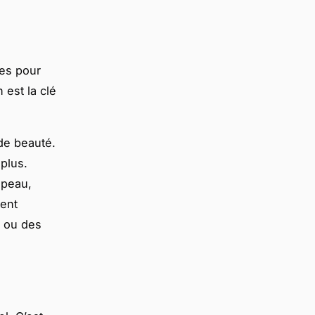
les pour
 est la clé
de beauté.
plus.
 peau,
ment
s ou des