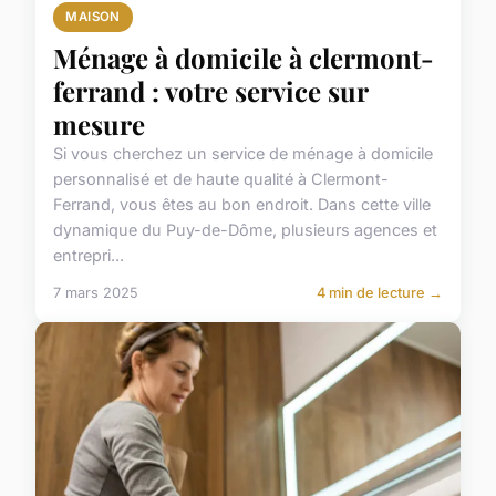
MAISON
Ménage à domicile à clermont-
ferrand : votre service sur
mesure
Si vous cherchez un service de ménage à domicile
personnalisé et de haute qualité à Clermont-
Ferrand, vous êtes au bon endroit. Dans cette ville
dynamique du Puy-de-Dôme, plusieurs agences et
entrepri...
7 mars 2025
4 min de lecture →