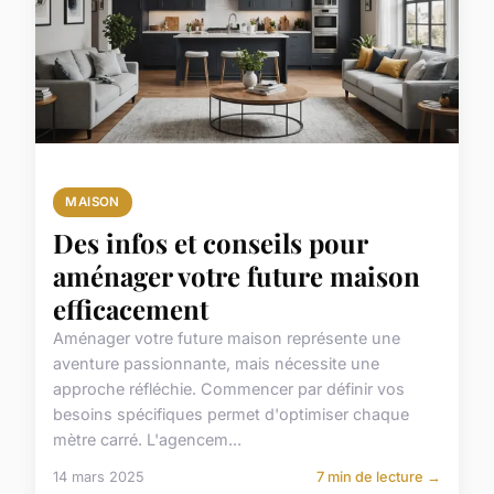
MAISON
Des infos et conseils pour
aménager votre future maison
efficacement
Aménager votre future maison représente une
aventure passionnante, mais nécessite une
approche réfléchie. Commencer par définir vos
besoins spécifiques permet d'optimiser chaque
mètre carré. L'agencem...
14 mars 2025
7 min de lecture →