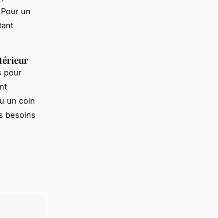
 Pour un
tant
térieur
s pour
nt
u un coin
os besoins