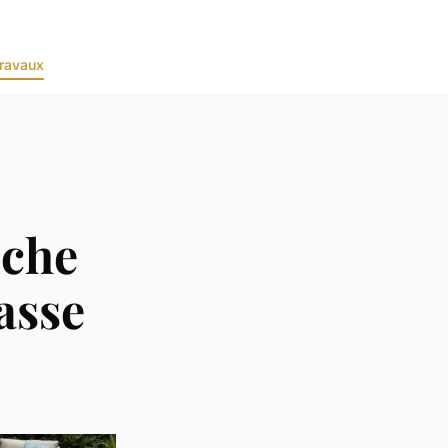
ravaux
uche
asse