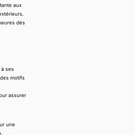
stante aux
extérieurs.
ineures dès
 à ses
 des motifs
ur assurer
our une
e,