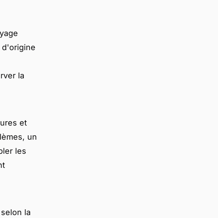
oyage
 d'origine
rver la
sures et
blèmes, un
ler les
nt
selon la