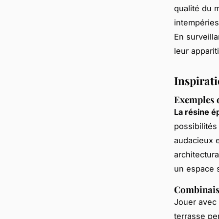
qualité du m
intempéries
En surveill
leur apparit
Inspirati
Exemples d
La résine é
possibilité
audacieux et
architectur
un espace s
Combinaiso
Jouer avec
terrasse pe