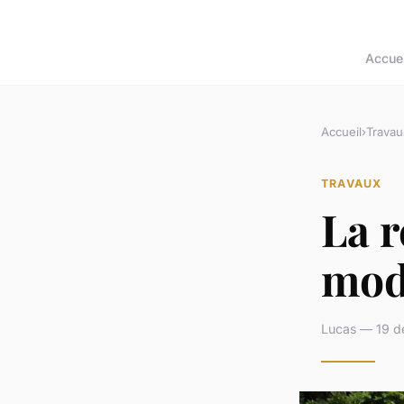
Accuei
Accueil
›
Travau
TRAVAUX
La r
mod
Lucas — 19 d