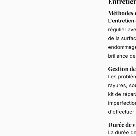
Entretien
Méthodes d
L'
entretien 
régulier av
de la surfa
endommager 
brillance de
Gestion d
Les problè
rayures, so
kit de répa
imperfectio
d'effectuer 
Durée de v
La durée de