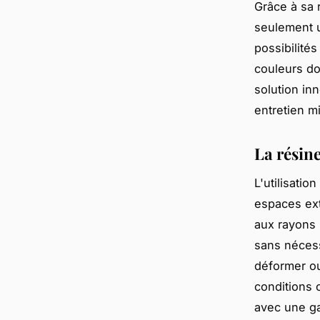
Grâce à sa 
seulement u
possibilité
couleurs do
solution in
entretien m
La résin
L'utilisatio
espaces exté
aux rayons 
sans nécess
déformer ou
conditions 
avec une ga