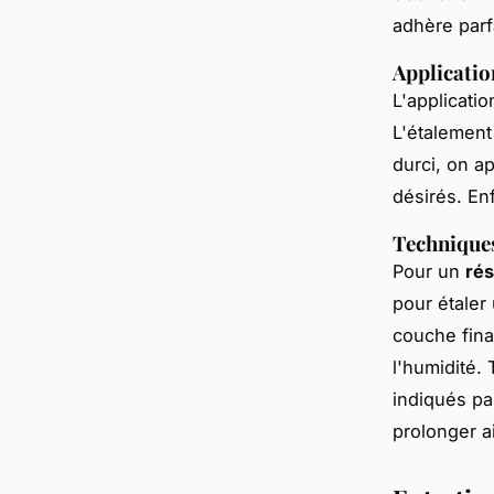
adhère parf
Application
L'applicati
L'étalement
durci, on a
désirés. En
Techniques
Pour un
rés
pour étaler
couche fina
l'humidité.
indiqués pa
prolonger ai