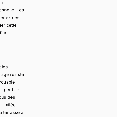
on
onnelle. Les
fériez des
er cette
d'un
 les
liage résiste
arquable
ui peut se
sous des
llimitée
a terrasse à