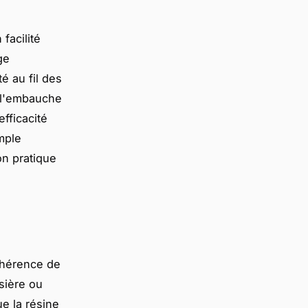
facilité
ge
é au fil des
 l'embauche
efficacité
mple
on pratique
dhérence de
sière ou
e la résine