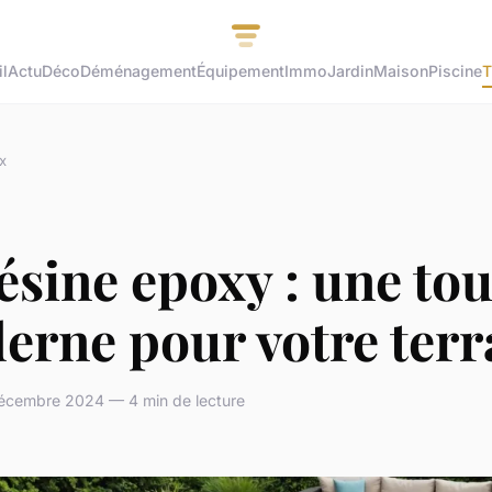
l
Actu
Déco
Déménagement
Équipement
Immo
Jardin
Maison
Piscine
T
x
ésine epoxy : une to
erne pour votre terr
écembre 2024 — 4 min de lecture