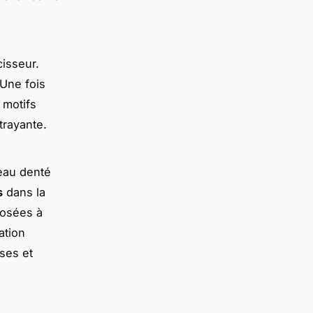
cisseur.
Une fois
 motifs
ttrayante.
teau denté
s
dans la
posées à
ation
uses et