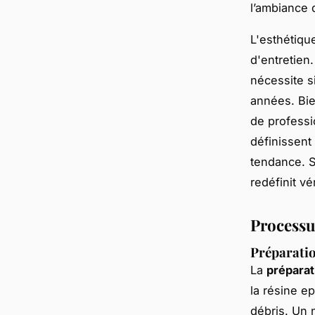
l’ambiance 
L'esthétique
d'entretien
nécessite s
années. Bie
de professio
définissent
tendance. S
redéfinit v
Processus
Préparatio
La
préparat
la résine e
débris. Un 