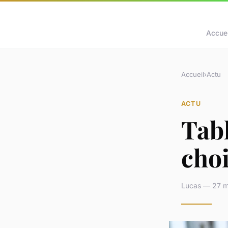
Accuei
Accueil
›
Actu
ACTU
Tabl
choi
Lucas — 27 m