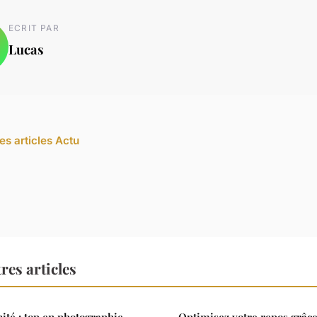
ECRIT PAR
Lucas
es articles Actu
res articles
ité : top en photographie
Optimisez votre repos grâc