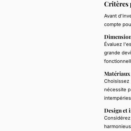
Critères 
Avant d'inv
compte pour
Dimensions
Évaluez l'e
grande devi
fonctionnell
Matériaux 
Choisissez 
nécessite pl
intempéries 
Design et 
Considérez l
harmonieuse