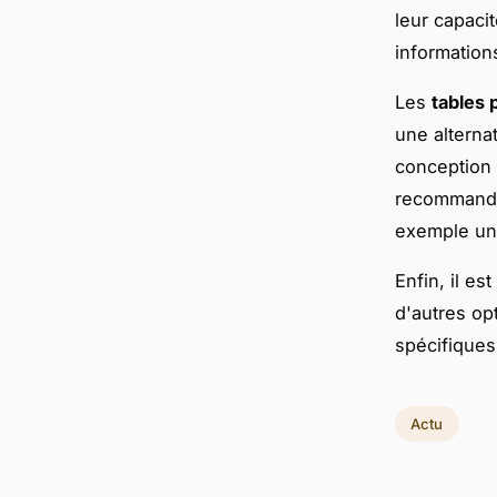
leur capaci
informations
Les
tables 
une alterna
conception f
recommandat
exemple un 
Enfin, il e
d'autres op
spécifiques
Actu