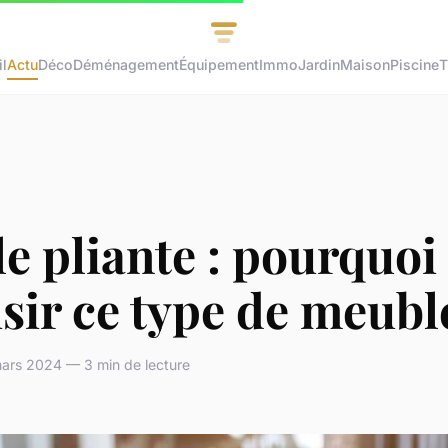
l
Actu
Déco
Déménagement
Équipement
Immo
Jardin
Maison
Piscine
T
e pliante : pourquoi
sir ce type de meubl
ars 2024 — 3 min de lecture