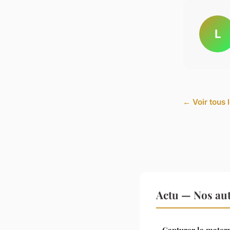
L
← Voir tous l
Actu — Nos aut
Capturer la matern