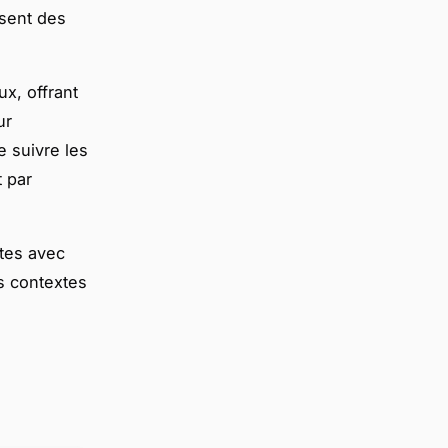
ssent des
x, offrant
ur
e suivre les
t par
ntes avec
s contextes