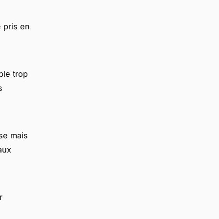
e pris en
ble trop
s
use mais
 aux
r