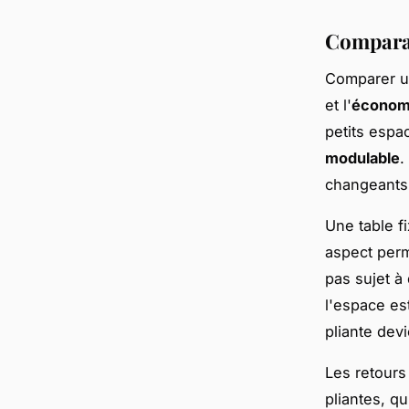
Comparati
Comparer 
et l'
économ
petits espa
modulable
.
changeants
Une table f
aspect perm
pas sujet à
l'espace est
pliante dev
Les retours
pliantes, q