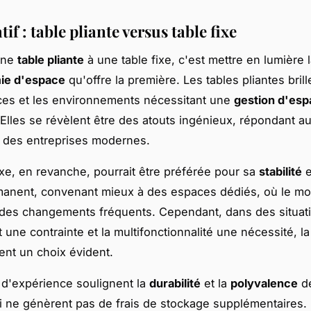
f : table pliante versus table fixe
une
table pliante
à une table fixe, c'est mettre en lumière 
ie d'espace
qu'offre la première. Les tables pliantes bril
ces et les environnements nécessitant une
gestion d'es
 Elles se révèlent être des atouts ingénieux, répondant a
 des entreprises modernes.
ixe, en revanche, pourrait être préférée pour sa
stabilité
e
anent, convenant mieux à des espaces dédiés, où le mob
 des changements fréquents. Cependant, dans des situat
 une contrainte et la multifonctionnalité une nécessité, la
ient un choix évident.
 d'expérience soulignent la
durabilité
et la
polyvalence
de
ui ne génèrent pas de frais de stockage supplémentaires.