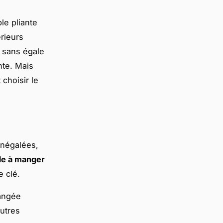
le pliante
rieurs
e sans égale
nte. Mais
choisir le
négalées,
lle à manger
e clé.
rangée
autres