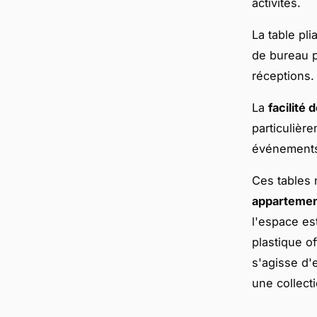
activités.
La table pl
de bureau po
réceptions.
La
facilité
particulièr
événements 
Ces tables 
apparteme
l'espace es
plastique o
s'agisse d'
une collecti