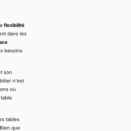
la
flexibilité
lent dans les
pace
ux besoins
t son
ilier n'est
ions où
 table
s tables
 Bien que