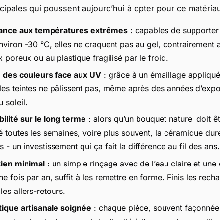
ncipales qui poussent aujourd’hui à opter pour ce matériau
ance aux températures extrêmes
: capables de supporter
nviron -30 °C, elles ne craquent pas au gel, contrairement 
 poreux ou au plastique fragilisé par le froid.
 des couleurs face aux UV
: grâce à un émaillage appliqué
 les teintes ne pâlissent pas, même après des années d’expo
u soleil.
ilité sur le long terme
: alors qu’un bouquet naturel doit ê
é toutes les semaines, voire plus souvent, la céramique dur
s - un investissement qui
ça fait la différence
au fil des ans.
tien minimal
: un simple rinçage avec de l’eau claire et un
e fois par an, suffit à les remettre en forme. Finis les recha
les allers-retours.
tique artisanale soignée
: chaque pièce, souvent façonnée 