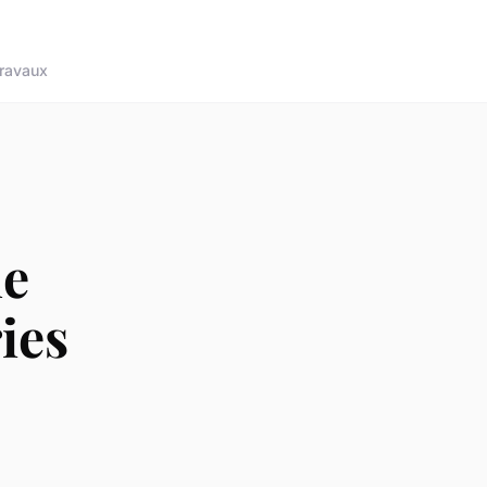
ravaux
ue
ies