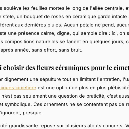
s soulève les feuilles mortes le long de l'allée centrale, e
e stèle, un bouquet de roses en céramique garde intacte 
fférent aux dernières pluies. Aucun pétale ne pend, aucu
ste une présence calme, digne, qui semble dire : ici, on 
es compositions naturelles se fanent en quelques jours, ce
après année, sans effort, sans bruit.
 choisir des fleurs céramiques pour le cimet
r dignement une sépulture tout en limitant l'entretien, l'
miques cimetière
est une option de plus en plus plébiscité
e n’est pas seulement une question de praticité, c’est aus
et symbolique. Ces ornements ne se contentent pas de ré
l’ignorent, presque.
rité grandissante repose sur plusieurs atouts concrets. Vo