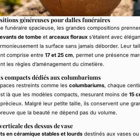
itions généreuses pour dalles funéraires
le funéraire spacieuse, les grandes compositions prennen
evants de tombe
et
arceaux floraux
s’étalent avec éléga
rmonieusement la surface sans jamais déborder. Leur tail
nt comprise entre
17 et 25 cm
, permet une présence mar
nt les règles d’aménagement du cimetière.
ts compacts dédiés aux columbariums
spaces restreints comme les
columbariums
, chaque cent
est là que les modèles compacts, mesurant moins de
15 
précieux. Malgré leur petite taille, ils conservent une gr
 preuve que la beauté ne dépend pas du volume.
verticale des dessus de vase
s en céramique stables et lourds
destinés aux vases ou