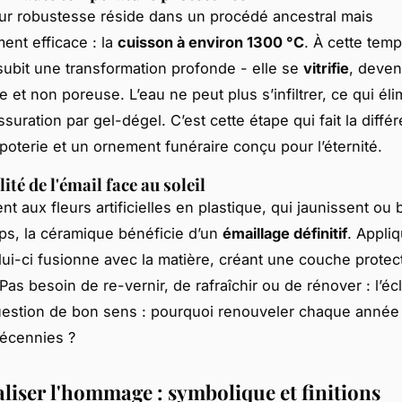
eur robustesse réside dans un procédé ancestral mais
ent efficace : la
cuisson à environ 1300 °C
. À cette temp
ubit une transformation profonde - elle se
vitrifie
, deven
et non poreuse. L’eau ne peut plus s’infiltrer, ce qui éli
ssuration par gel-dégel. C’est cette étape qui fait la diffé
poterie et un ornement funéraire conçu pour l’éternité.
té de l'émail face au soleil
t aux fleurs artificielles en plastique, qui jaunissent ou
ps, la céramique bénéficie d’un
émaillage définitif
. Appliq
lui-ci fusionne avec la matière, créant une couche protec
 Pas besoin de re-vernir, de rafraîchir ou de rénover : l’écla
estion de bon sens
: pourquoi renouveler chaque année 
décennies ?
liser l'hommage : symbolique et finitions