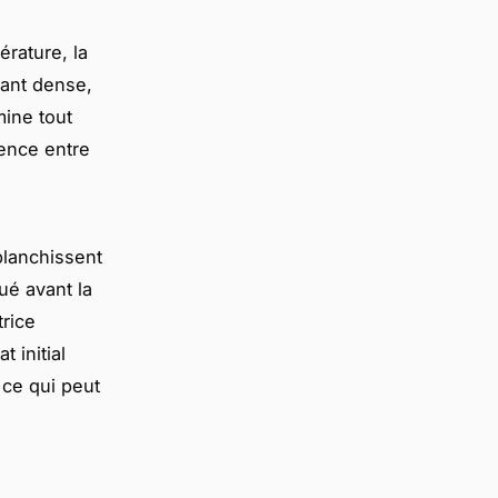
érature, la
ant dense,
mine tout
rence entre
 blanchissent
ué avant la
trice
t initial
ce qui peut