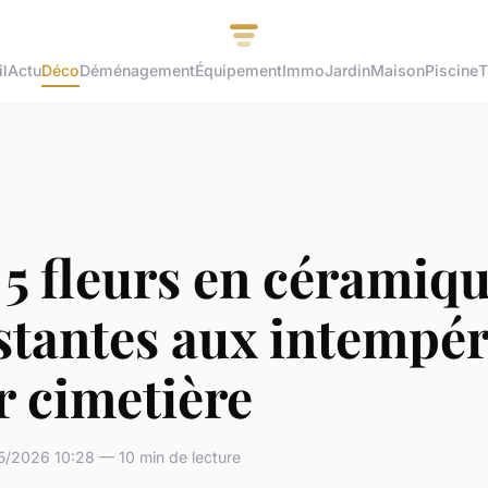
l
Actu
Déco
Déménagement
Équipement
Immo
Jardin
Maison
Piscine
T
5 fleurs en céramiq
stantes aux intempér
r cimetière
5/2026 10:28 — 10 min de lecture