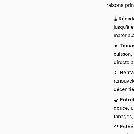
raisons pri
🌡️
Résist
jusqu’à e
matériaux
☀️
Tenue
cuisson,
directe a
💶
Rentab
renouvel
décennie
🧽
Entre
douce, un
fanages, 
🎨
Esthé