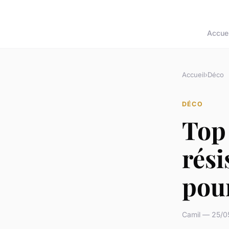
Accuei
Accueil
›
Déco
DÉCO
Top 
rési
pou
Camil — 25/0