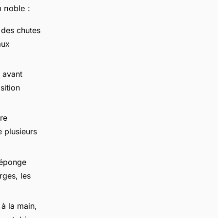
 noble :
 des chutes
aux
 avant
sition
tre
e plusieurs
e éponge
rges, les
à la main,