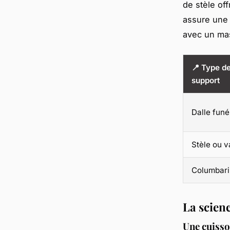
de stèle off
assure une 
avec un mast
📍 Type d
support
Dalle funé
Stèle ou 
Columbar
La scienc
Une cuisso