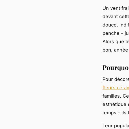
Un vent frai
devant cett
douce, indi
penche - ju
Alors que l
bon, année 
Pourquoi
Pour décore
fleurs céra
familles. C
esthétique 
temps - ils 
Leur popula