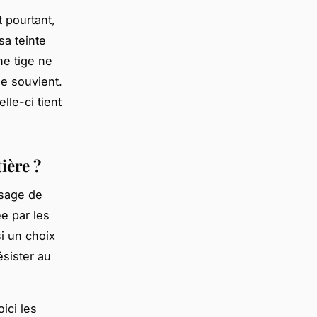
t pourtant,
sa teinte
ne tige ne
se souvient.
lle-ci tient
ière ?
usage de
e par les
si un choix
sister au
ici les