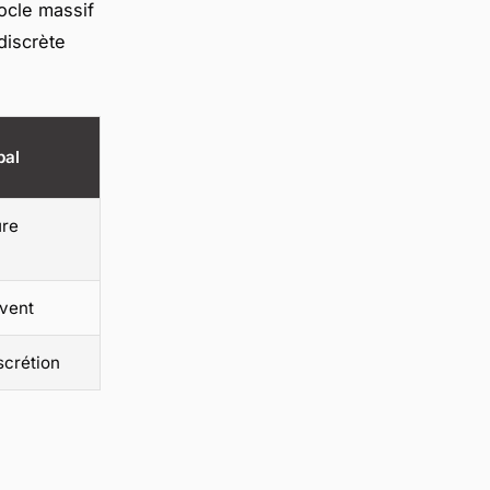
socle massif
discrète
pal
ure
 vent
scrétion