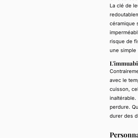
La clé de l
redoutablem
céramique s
imperméable 
risque de fi
une simple 
L'immuabili
Contrairemen
avec le tem
cuisson, ce
inaltérable.
perdure.
Qu
durer des 
Personna