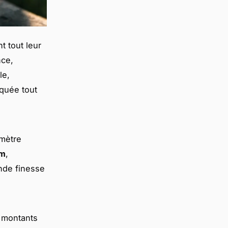
t tout leur
nce,
le,
quée tout
imètre
cm
,
ande finesse
 montants