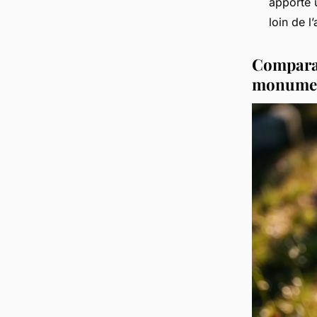
apporte 
loin de l
Comparat
monumen