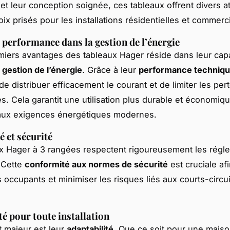
et leur conception soignée, ces tableaux offrent divers a
ix prisés pour les installations résidentielles et commerc
t performance dans la gestion de l’énergie
iers avantages des tableaux Hager réside dans leur capa
 gestion de l’énergie
. Grâce à leur
performance techniq
e distribuer efficacement le courant et de limiter les per
s. Cela garantit une utilisation plus durable et économiq
aux exigences énergétiques modernes.
 et sécurité
x Hager à 3 rangées respectent rigoureusement les régl
 Cette
conformité aux normes de sécurité
est cruciale af
s occupants et minimiser les risques liés aux courts-circu
té pour toute installation
t majeur est leur
adaptabilité
. Que ce soit pour une mais