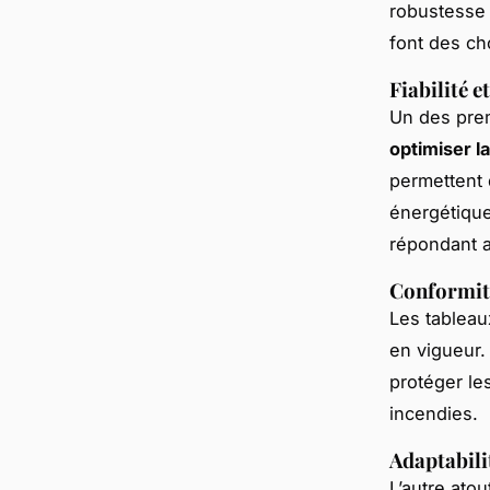
robustesse 
font des cho
Fiabilité e
Un des prem
optimiser la
permettent d
énergétique
répondant 
Conformité
Les tableau
en vigueur.
protéger le
incendies.
Adaptabili
L’autre atou