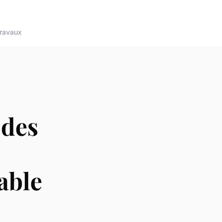
ravaux
 des
iable