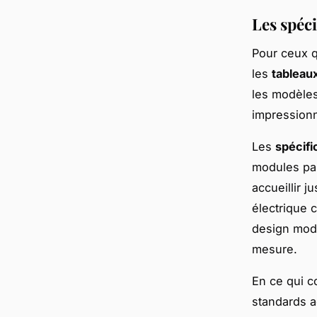
Les spéc
Pour ceux q
les
tableau
les modèle
impressionn
Les
spécifi
modules par
accueillir 
électrique 
design modu
mesure.
En ce qui 
standards a