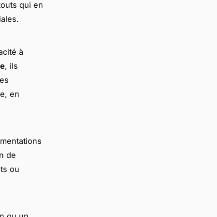
touts qui en
iales.
cité à
ue
, ils
tes
ue, en
ementations
in de
its ou
on ou un