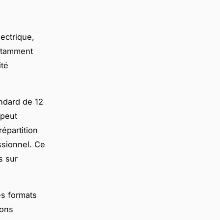
lectrique,
notamment
ité
ndard de 12
 peut
épartition
ssionnel. Ce
s sur
es formats
ions