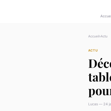
Accuei
Accueil
›
Actu
ACTU
Déco
tabl
pour
Lucas — 24 ja