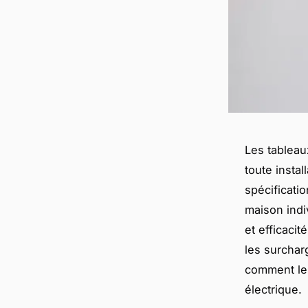
Les tableau
toute instal
spécificati
maison indi
et efficacit
les surchar
comment les
électrique.