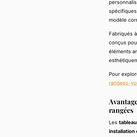
personnalis
spécifiques
modèle corr
Fabriqués à
conçus pour
éléments ant
esthétiquem
Pour explor
rangees-vot
Avantage
rangées
Les
tableau
installation