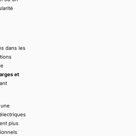
larité
ès dans les
tions
se
arges et
ant
 une
 électriques
ent plus
sionnels