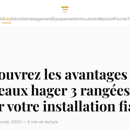
l
Actu
Déco
Déménagement
Équipement
Immo
Jardin
Maison
Piscine
T
uvrez les avantages
eaux hager 3 rangées
 votre installation f
nvier 2025 — 5 min de lecture