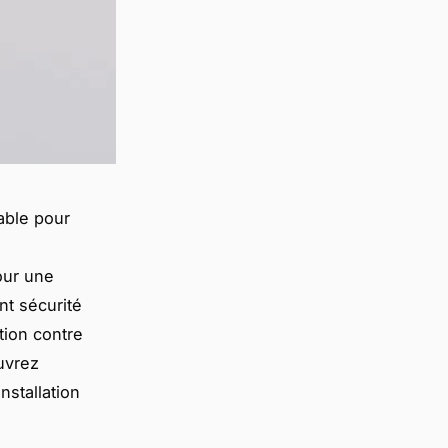
able pour
our une
nt sécurité
tion contre
uvrez
nstallation