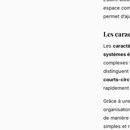
espace comm
permet d’aj
Les cara
Les
caracté
systèmes é
complexes t
distinguent
courts-circ
rapidement 
Grâce à un
organisation
de manière 
simples et 