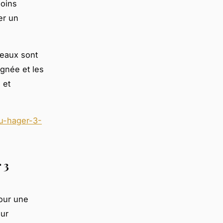
soins
er un
leaux sont
ignée et les
 et
au-hager-3-
 3
pour une
eur