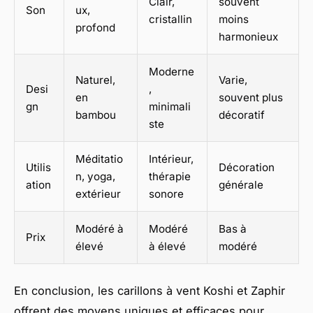
Clair,
souvent
Son
ux,
cristallin
moins
profond
harmonieux
Moderne
Naturel,
Varie,
Desi
,
en
souvent plus
gn
minimali
bambou
décoratif
ste
Méditatio
Intérieur,
Utilis
Décoration
n, yoga,
thérapie
ation
générale
extérieur
sonore
Modéré à
Modéré
Bas à
Prix
élevé
à élevé
modéré
En conclusion, les carillons à vent Koshi et Zaphir
offrent des moyens uniques et efficaces pour