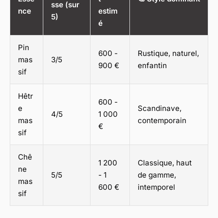
sse (sur
nce
estim
5)
é
Pin
600 -
Rustique, naturel,
mas
3/5
900 €
enfantin
sif
Hêtr
600 -
e
Scandinave,
4/5
1 000
mas
contemporain
€
sif
Chê
1 200
Classique, haut
ne
5/5
- 1
de gamme,
mas
600 €
intemporel
sif