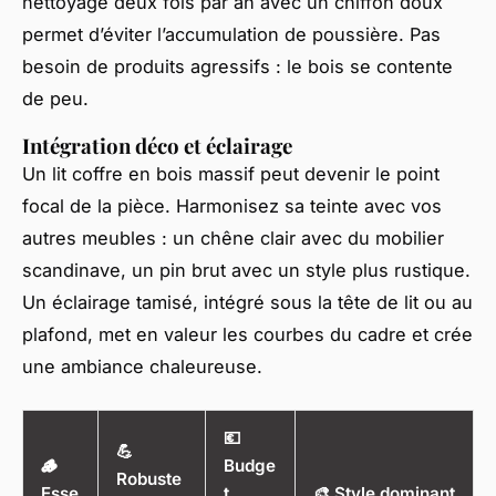
nettoyage deux fois par an avec un chiffon doux
permet d’éviter l’accumulation de poussière. Pas
besoin de produits agressifs : le bois se contente
de peu.
Intégration déco et éclairage
Un lit coffre en bois massif peut devenir le point
focal de la pièce. Harmonisez sa teinte avec vos
autres meubles : un chêne clair avec du mobilier
scandinave, un pin brut avec un style plus rustique.
Un éclairage tamisé, intégré sous la tête de lit ou au
plafond, met en valeur les courbes du cadre et crée
une ambiance chaleureuse.
💶
💪
🪵
Budge
Robuste
Esse
t
🎨 Style dominant