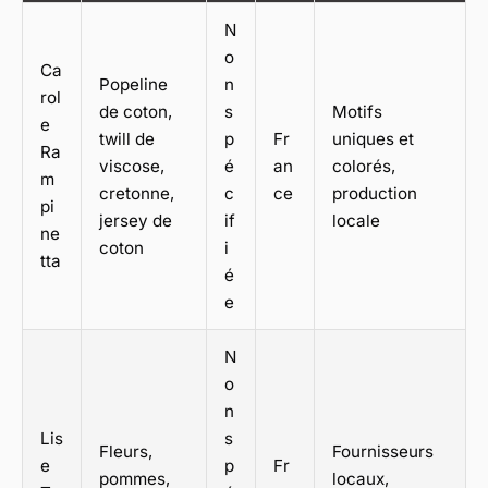
N
o
Ca
Popeline
n
rol
de coton,
s
Motifs
e
twill de
p
Fr
uniques et
Ra
viscose,
é
an
colorés,
m
cretonne,
c
ce
production
pi
jersey de
if
locale
ne
coton
i
tta
é
e
N
o
n
Lis
s
Fleurs,
Fournisseurs
e
p
Fr
pommes,
locaux,