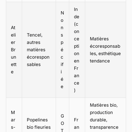
In
N
de
o
(c
At
n
on
eli
Tencel,
s
ce
Matières
er
autres
p
pti
écoresponsab
Br
matières
é
on
les, esthétique
un
écorespon
c
en
tendance
ett
sables
if
Fr
e
i
an
é
ce
e
)
Matières bio,
M
production
G
ar
Popelines
Fr
durable,
O
s-
bio fleuries
an
transparence
T