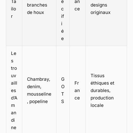
Ta
é
an
branches
designs
ilo
c
ce
de houx
originaux
r
if
i
é
e
Le
s
tro
uv
Tissus
Chambray,
G
aill
Fr
éthiques et
denim,
O
es
an
durables,
mousseline
T
d’A
ce
production
, popeline
S
m
locale
an
di
ne