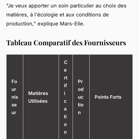
"Je veux apporter un soin particulier au choix des
matières, à l'écologie et aux conditions de
production," explique Mars-Elle.
Tableau Comparatif des Fournisseurs
C
e
rt
Fo
Pr
if
ur
od
Matières
i
nis
uc
Points Forts
Utilisées
c
se
tio
a
ur
n
ti
o
n