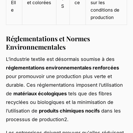
Ell
et colorées
ce
sur les
S
e
conditions de
production
Réglementations et Normes
Environnementales
L’industrie textile est désormais soumise à des
réglementations environnementales renforcées
pour promouvoir une production plus verte et
durable. Ces réglementations imposent l’utilisation
de
matériaux écologiques
tels que des fibres
recyclées ou biologiques et la minimisation de
l’utilisation de
produits chimiques nocifs
dans les
processus de production2.
Les entreprises doivent prouver qu'elles réduisent