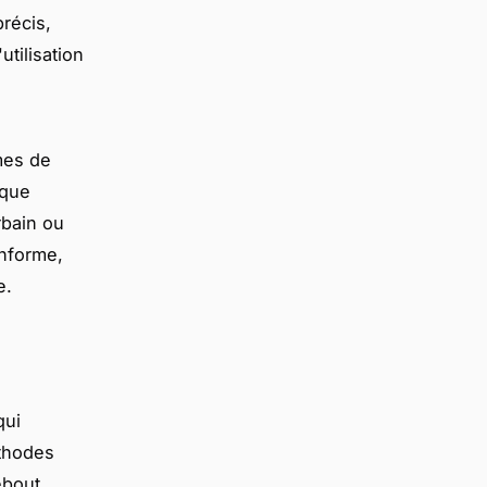
récis,
utilisation
mes de
 que
rbain ou
onforme,
e.
qui
éthodes
ebout,