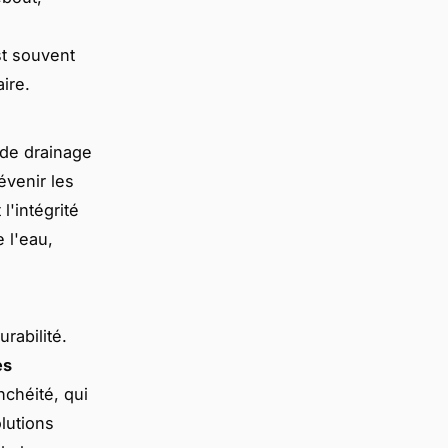
est souvent
ire.
 de drainage
venir les
l'intégrité
 l'eau,
rabilité.
es
nchéité, qui
lutions