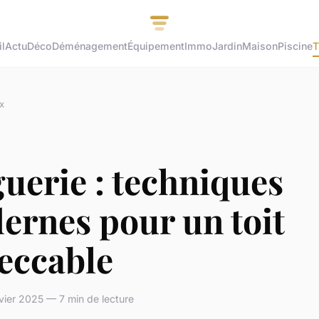
l
Actu
Déco
Déménagement
Équipement
Immo
Jardin
Maison
Piscine
T
x
uerie : techniques
ernes pour un toit
eccable
vier 2025 — 7 min de lecture