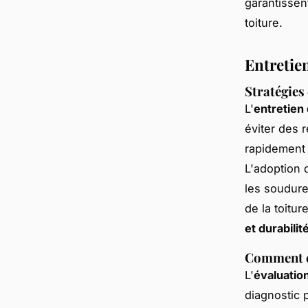
garantissen
toiture.
Entretien
Stratégies 
L'
entretien 
éviter des 
rapidement 
L'adoption
les soudure
de la toitu
et durabilit
Comment év
L'
évaluation
diagnostic p