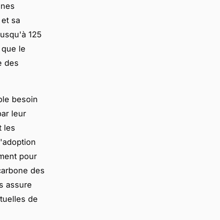
ines
 et sa
 jusqu'à 125
 que le
e des
ble besoin
ar leur
t les
'adoption
ement pour
 carbone des
s assure
tuelles de