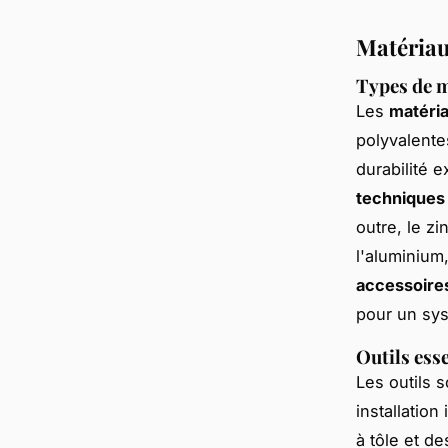
Matériaux
Types de m
Les
matéria
polyvalentes
durabilité e
techniques 
outre, le z
l'aluminium
accessoires
pour un sys
Outils esse
Les outils 
installatio
à tôle et d