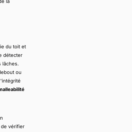
de la
e du toit et
e détecter
s lâches.
debout ou
'intégrité
malleabilité
un
 de vérifier