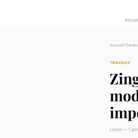
Accuei
Accueil
›
Travau
TRAVAUX
Zing
mod
imp
Lucas — 1 jan