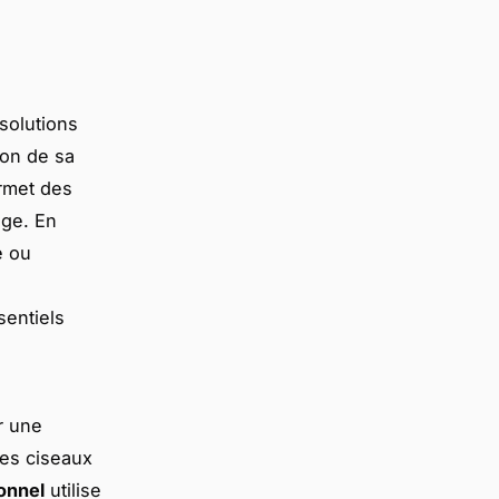
solutions
son de sa
ermet des
age. En
e ou
sentiels
r une
des ciseaux
onnel
utilise