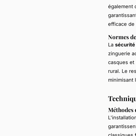
également d
garantissant
efficace de
Normes de s
La
sécurité
zinguerie a
casques et 
rural. Le r
minimisant l
Techniqu
Méthodes d'
L'installati
garantissent
classiques f