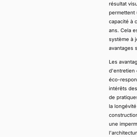
résultat vi
permettent 
capacité à 
ans. Cela e
système à j
avantages s
Les avantag
d'entretien
éco-responsa
intérêts de
de pratique
la longévit
constructio
une impermé
l'architect