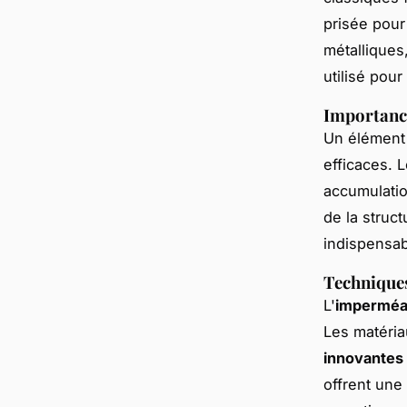
prisée pour
métalliques,
utilisé pour
Importance
Un élément 
efficaces. 
accumulation
de la struc
indispensab
Techniques
L'
imperméabi
Les matéria
innovantes 
offrent une