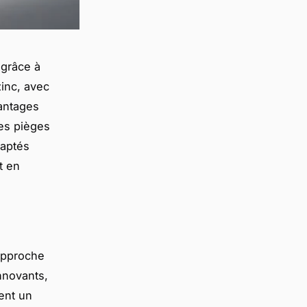
 grâce à
zinc, avec
vantages
les pièges
daptés
t en
approche
innovants,
ent un