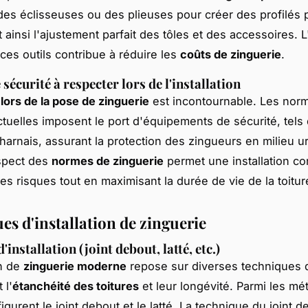
es éclisseuses ou des plieuses pour créer des profilés p
 ainsi l'ajustement parfait des tôles et des accessoires. L'
 ces outils contribue à réduire les
coûts de zinguerie
.
écurité à respecter lors de l'installation
 lors de la pose de zinguerie
est incontournable. Les nor
ctuelles imposent le port d'équipements de sécurité, tels
harnais, assurant la protection des zingueurs en milieu u
espect des
normes de zinguerie
permet une installation c
es risques tout en maximisant la durée de vie de la toitur
es d'installation de zinguerie
installation (joint debout, latté, etc.)
on de
zinguerie moderne
repose sur diverses techniques 
 l'
étanchéité des toitures
et leur longévité. Parmi les m
igurent le joint debout et le latté. La technique du joint d