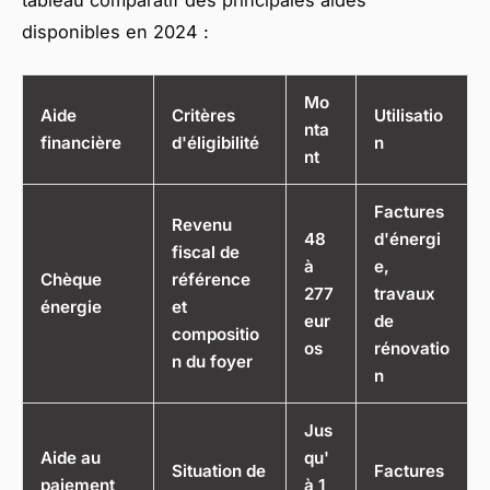
tableau comparatif des principales aides
disponibles en 2024 :
Mo
Aide
Critères
Utilisatio
nta
financière
d'éligibilité
n
nt
Factures
Revenu
48
d'énergi
fiscal de
à
e,
Chèque
référence
277
travaux
énergie
et
eur
de
compositio
os
rénovatio
n du foyer
n
Jus
Aide au
qu'
Situation de
Factures
paiement
à 1