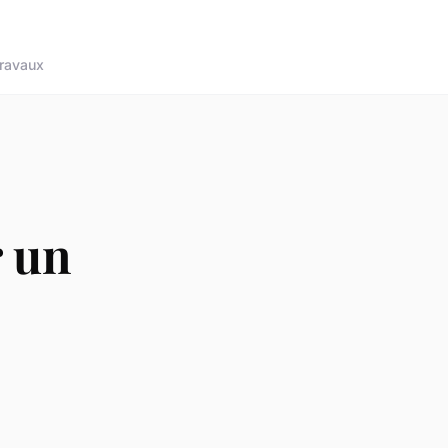
ravaux
r un