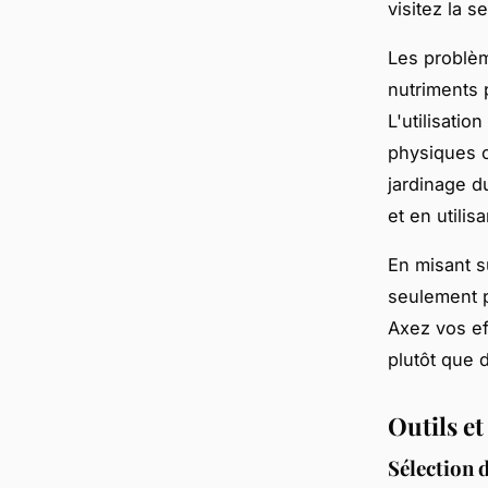
visitez la s
Les problèm
nutriments 
L'utilisatio
physiques c
jardinage d
et en utili
En misant su
seulement p
Axez vos ef
plutôt que d
Outils e
Sélection d