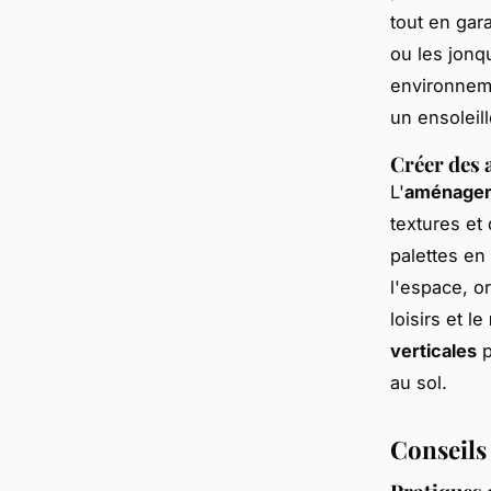
tout en gar
ou les jonq
environnem
un ensoleil
Créer des
L'
aménagem
textures et
palettes en
l'espace, o
loisirs et le
verticales
p
au sol.
Conseils