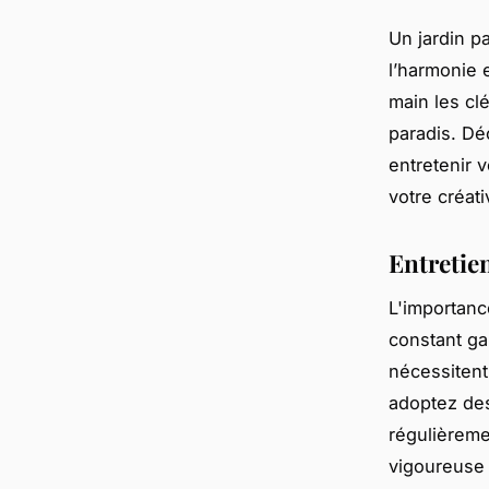
Un jardin p
l’harmonie e
main les cl
paradis. Dé
entretenir 
votre créati
Entretie
L'importanc
constant gar
nécessitent 
adoptez de
régulièreme
vigoureuse 