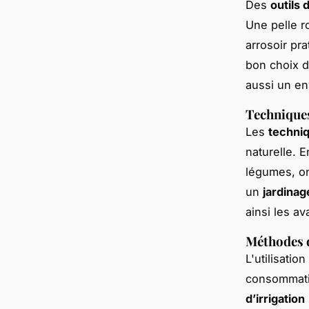
Des
outils 
Une pelle r
arrosoir pr
bon choix d
aussi un en
Techniques
Les
techni
naturelle. 
légumes, on
un
jardinag
ainsi les a
Méthodes d
L'utilisatio
consommatio
d’irrigation