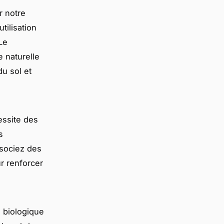
r notre
utilisation
Le
 naturelle
du sol et
ssite des
s
ssociez des
r renforcer
é biologique