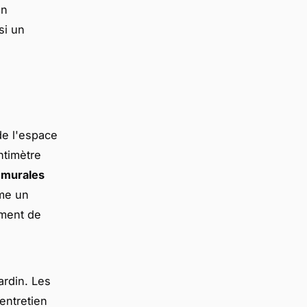
en
si un
 de l'espace
ntimètre
 murales
mme un
iment de
ardin. Les
entretien