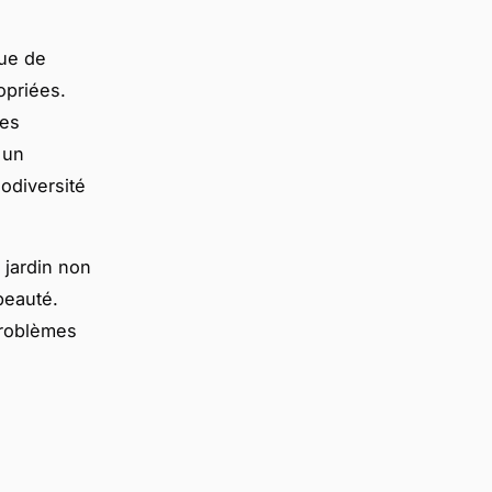
que de
opriées.
res
 un
odiversité
 jardin non
beauté.
problèmes