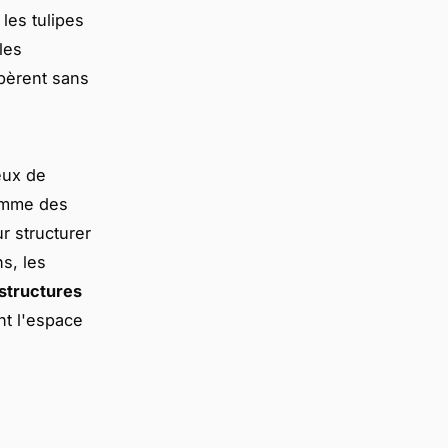
les tulipes
les
pèrent sans
eux de
comme des
r structurer
s, les
structures
nt l'espace