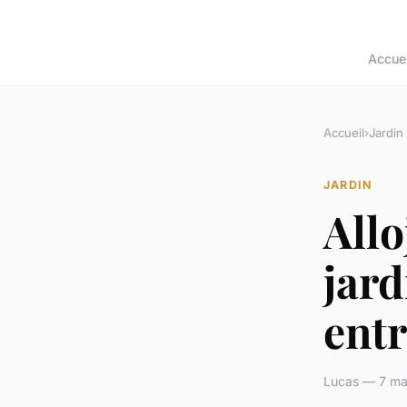
Accuei
Accueil
›
Jardin
JARDIN
Allo
jard
ent
Lucas — 7 ma