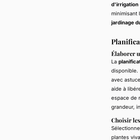
d'irrigatio
minimisant 
jardinage d
Planific
Élaborer u
La
planifica
disponible. 
avec astuce.
aide à libé
espace de r
grandeur, i
Choisir le
Sélectionne
plantes viv