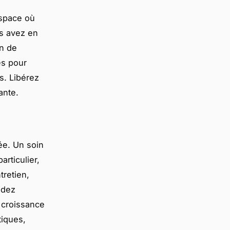
espace où
us avez en
in de
es pour
s. Libérez
ante.
mée. Un soin
articulier,
tretien,
ndez
 croissance
tiques,