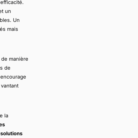
efficacité.
 et un
bles. Un
iés mais
l de manière
es de
e encourage
 vantant
e la
ues
s
solutions