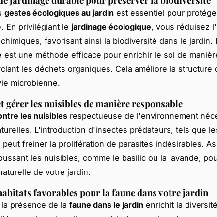
de jardinage durable pour préserver la biodiversité
s
gestes écologiques au jardin
est essentiel pour protége
 En privilégiant le
jardinage écologique
, vous réduisez l'
chimiques, favorisant ainsi la biodiversité dans le jardin. 
est une méthode efficace pour enrichir le sol de manière
yclant les déchets organiques. Cela améliore la structure 
 vie microbienne.
 et gérer les nuisibles de manière responsable
ontre les nuisibles
respectueuse de l'environnement néce
turelles. L'introduction d'insectes prédateurs, tels que le
 peut freiner la prolifération de parasites indésirables. A
oussant les nuisibles, comme le basilic ou la lavande, pou
aturelle de votre jardin.
habitats favorables pour la faune dans votre jardin
 la présence de la
faune dans le jardin
enrichit la diversit