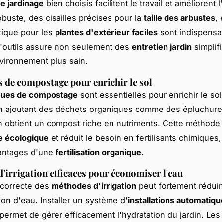
de jardinage
bien choisis facilitent le travail et améliorent l'
obuste, des cisailles précises pour la
taille des arbustes
,
atique pour les
plantes d'extérieur faciles
sont indispensa
'outils assure non seulement des
entretien jardin
simplif
vironnement plus sain.
 de compostage pour enrichir le sol
ques de compostage
sont essentielles pour enrichir le so
En ajoutant des déchets organiques comme des épluchur
 obtient un compost riche en nutriments. Cette méthod
e écologique
et réduit le besoin en fertilisants chimiques,
vantages d'une
fertilisation organique
.
'irrigation efficaces pour économiser l'eau
n correcte des
méthodes d'irrigation
peut fortement réduir
n d'eau. Installer un système d'
installations automatiq
permet de gérer efficacement l'hydratation du jardin. Le