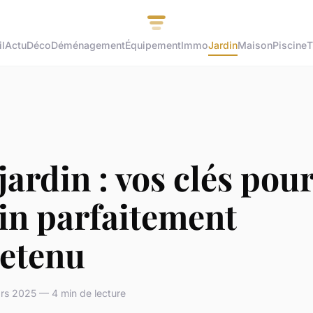
l
Actu
Déco
Déménagement
Équipement
Immo
Jardin
Maison
Piscine
T
jardin : vos clés pou
in parfaitement
retenu
rs 2025 — 4 min de lecture