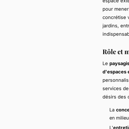
espace exté
pour mener à
concrétise 
jardins, en
indispensab
Rôle et 
Le
paysagis
d'espaces 
personnalisé
services de
désirs des 
La
conce
en milieu
L'
entreti