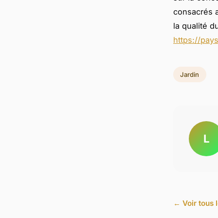
consacrés au
la qualité 
https://pay
Jardin
L
← Voir tous l