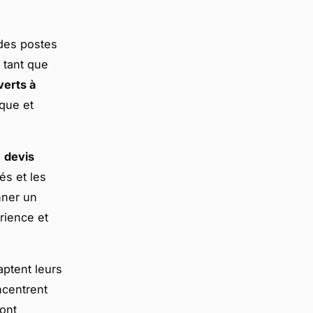
 des postes
 tant que
verts à
ique et
n
devis
sés et les
nner un
rience et
daptent leurs
ncentrent
sont