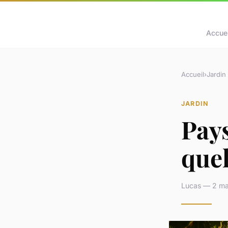
Accuei
Accueil
›
Jardin
JARDIN
Pays
quel
Lucas — 2 ma