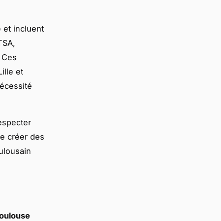
 et incluent
TSA,
. Ces
lle et
nécessité
especter
de créer des
ulousain
Toulouse