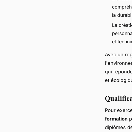
compréhe
la durabi
La créat
personnal
et techni
Avec un reg
l'environne
qui réponde
et écologiq
Qualific
Pour exerce
formation
p
diplômes de