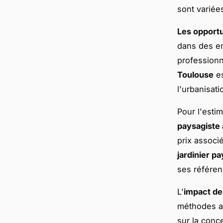
sont variée
Les opportu
dans des en
professionn
Toulouse
es
l'urbanisati
Pour l'esti
paysagiste
prix associ
jardinier p
ses référen
L'
impact de
méthodes au
sur la conce