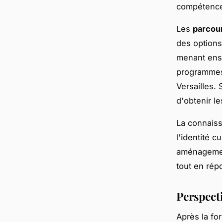
compétences
Les
parcour
des options
menant ens
programmes 
Versailles.
d'obtenir le
La connais
l'identité c
aménagemen
tout en rép
Perspect
Après la fo