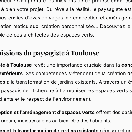
rieur ? Comprendre les missions de ce professionnel est
 bien votre projet. Du rêve à la réalité, le paysagiste est 
vos envies d'évasion végétale : conception et aménagem
tretien méticuleux, création personnalisée... Découvrez le 
le de ces architectes des espaces verts.
missions du paysagiste à Toulouse
te à Toulouse
revêt une importance cruciale dans la
conc
extérieurs
. Ses compétences s'étendent de la création de
s à la transformation de jardins existants. À travers un é
 paysagisme, il cherche à harmoniser les espaces verts s
clients et le respect de l'environnement.
ption et l'aménagement d'espaces verts
offrent des oasi
 urbain, indispensables au bien-être des habitants.
en et la transformation de jardins existants
nécessitent un