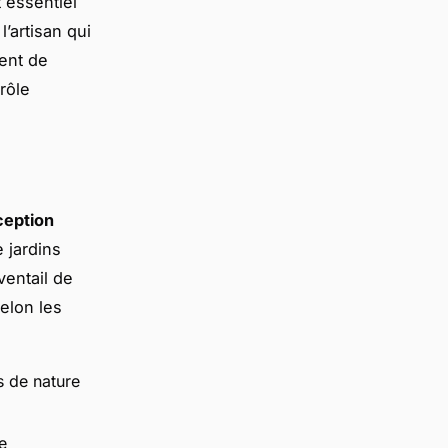
 essentiel
l’artisan qui
ent de
rôle
eption
 jardins
ventail de
elon les
s de nature
e