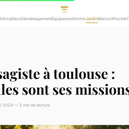
l
Actu
Déco
Déménagement
Équipement
Immo
Jardin
Maison
Piscine
T
agiste à toulouse :
les sont ses missions
i 2024 — 3 min de lecture