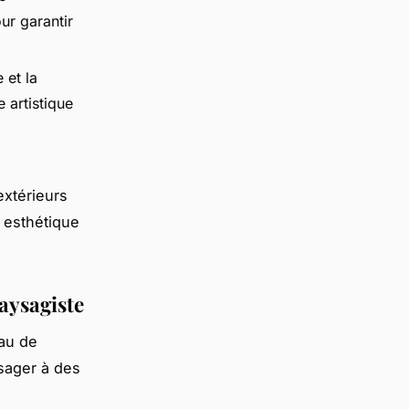
ur garantir
 et la
e artistique
extérieurs
 esthétique
aysagiste
au de
sager à des
s