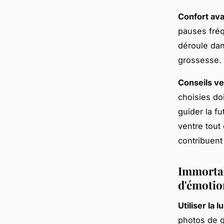
Confort ava
pauses fréq
déroule dans
grossesse.
Conseils ve
choisies do
guider la f
ventre tout
contribuent
Immortal
d'émotio
Utiliser la 
photos de 