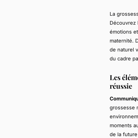
La grossess
Découvrez l
émotions et
maternité. 
de naturel 
du cadre par
Les élém
réussie
Communique
grossesse m
environneme
moments auth
de la futur