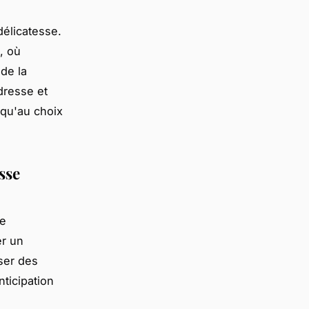
délicatesse.
, où
de la
dresse et
squ'au choix
sse
de
er un
ser des
nticipation