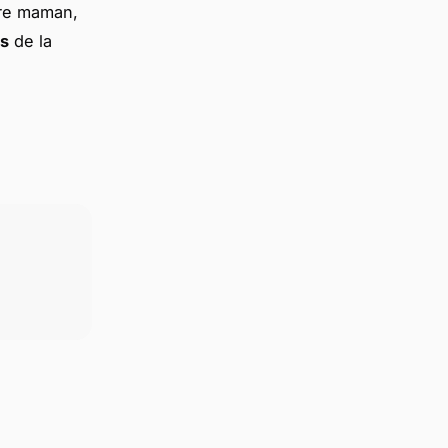
ure maman,
ts
de la