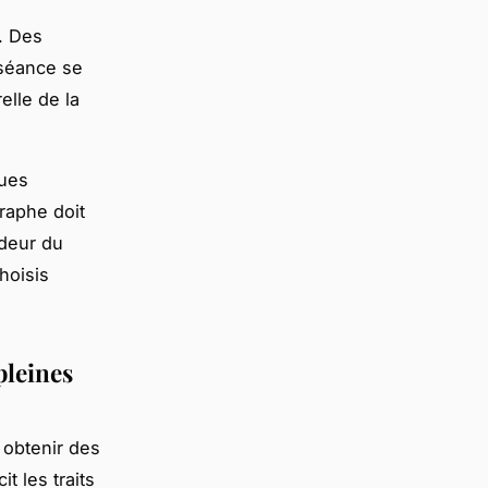
. Des
 séance se
elle de la
nues
graphe doit
ndeur du
hoisis
pleines
 obtenir des
it les traits