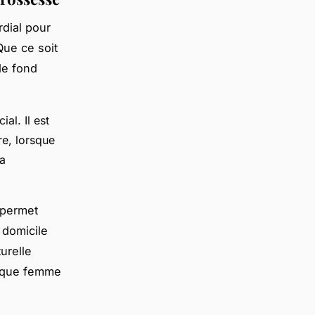
rdial pour
Que ce soit
de fond
al. Il est
re, lorsque
la
 permet
 domicile
urelle
chaque femme