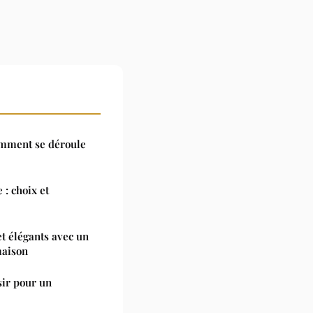
omment se déroule
 : choix et
et élégants avec un
maison
sir pour un