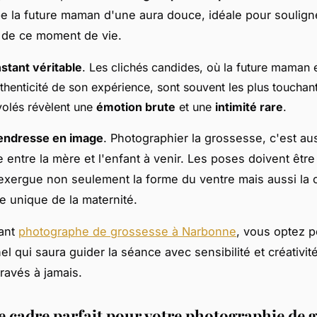
e la future maman d'une aura douce, idéale pour souligne
 de ce moment de vie.
instant véritable
. Les clichés candides, où la future maman 
thenticité de son expérience, sont souvent les plus touchan
volés révèlent une
émotion brute
et une
intimité rare
.
 tendresse en image
. Photographier la grossesse, c'est au
 entre la mère et l'enfant à venir. Les poses doivent être
exergue non seulement la forme du ventre mais aussi la
e unique de la maternité.
sant
photographe de grossesse à Narbonne
, vous optez 
el qui saura guider la séance avec sensibilité et créativit
ravés à jamais.
le cadre parfait pour votre photographie de 