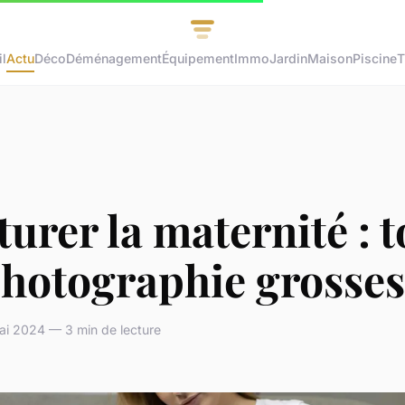
l
Actu
Déco
Déménagement
Équipement
Immo
Jardin
Maison
Piscine
T
urer la maternité : 
photographie grosses
ai 2024 — 3 min de lecture