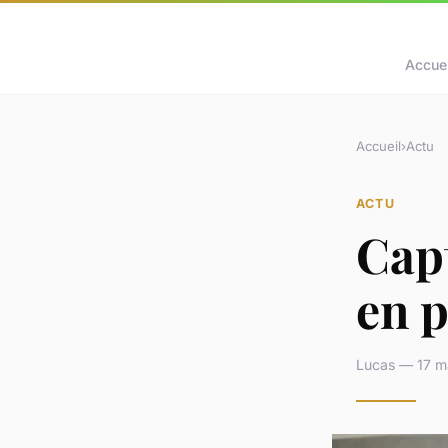
Accuei
Accueil
›
Actu
ACTU
Capt
en 
Lucas — 17 m