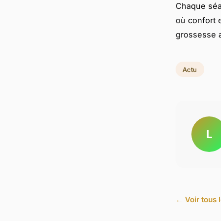
Chaque séan
où confort 
grossesse a
Actu
L
← Voir tous l