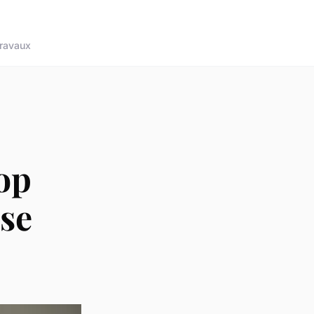
ravaux
top
se