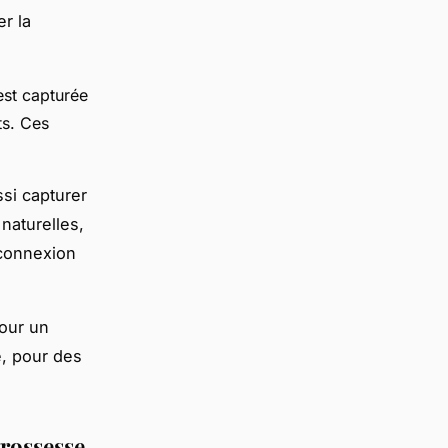
r la
est capturée
ts. Ces
ssi capturer
 naturelles,
 connexion
pour un
é, pour des
grossesse