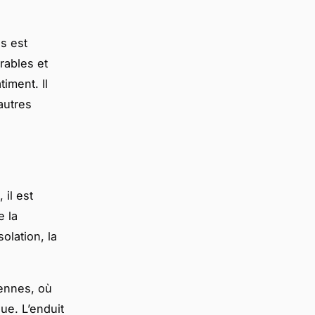
s est
rables et
iment. Il
autres
 il est
e la
olation, la
iennes, où
ue. L’enduit