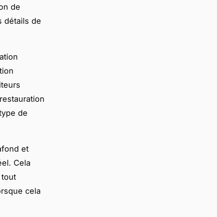
ion de
s détails de
ation
tion
iteurs
 restauration
 type de
afond et
el. Cela
 tout
orsque cela