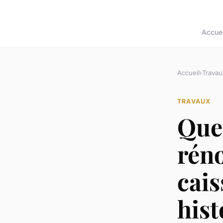
Accuei
Accueil
›
Travau
TRAVAUX
Que
réno
cai
hist