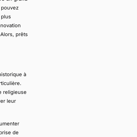
s pouvez
 plus
énovation
Alors, prêts
historique à
iculière.
 religieuse
er leur
cumenter
prise de