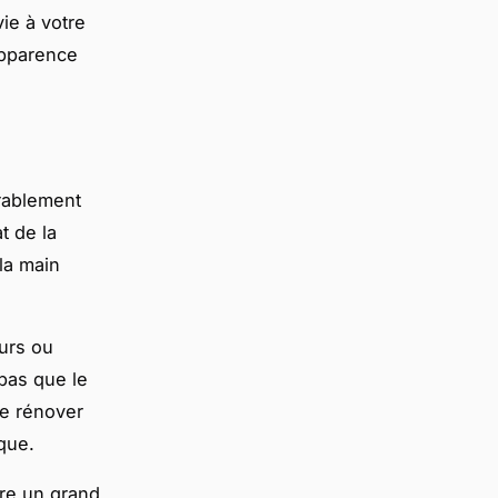
ie à votre
apparence
érablement
t de la
la main
eurs ou
pas que le
 de rénover
que.
re un grand