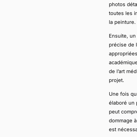
photos détai
toutes les i
la peinture.
Ensuite, un
précise de 
appropriées
académique
de l’art mé
projet.
Une fois qu
élaboré un 
peut compre
dommage à l
est nécessa