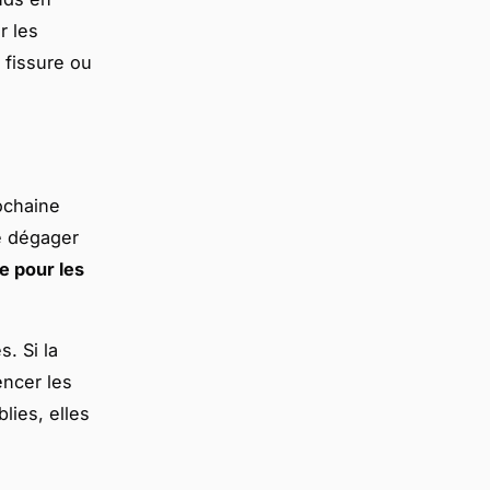
r les
a fissure ou
rochaine
de dégager
e pour les
s. Si la
ncer les
lies, elles