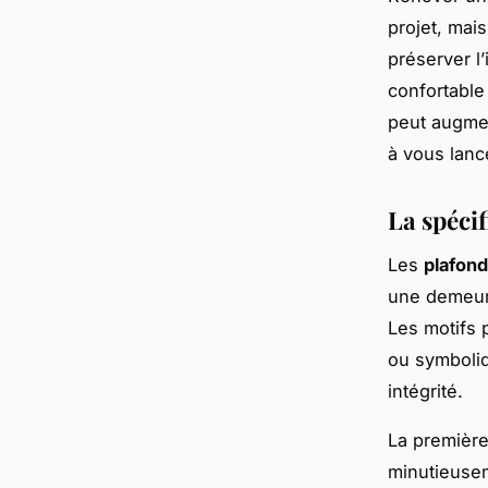
projet, mai
préserver l’
confortable
peut augment
à vous lanc
La spéci
Les
plafon
une demeure
Les motifs 
ou symboliq
intégrité.
La première
minutieusem