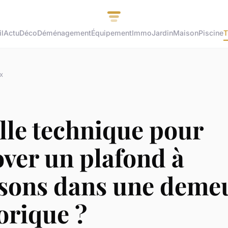
l
Actu
Déco
Déménagement
Équipement
Immo
Jardin
Maison
Piscine
T
x
lle technique pour
ver un plafond à
ssons dans une deme
orique ?