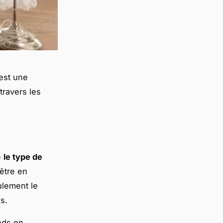
est une
travers les
e
le type de
être en
ulement le
s.
nds en