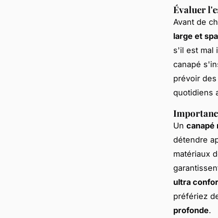
Évaluer l'
Avant de ch
large et sp
s'il est ma
canapé s'i
prévoir des
quotidiens 
Importance
Un
canapé 
détendre ap
matériaux d
garantisse
ultra confor
préfériez 
profonde
.