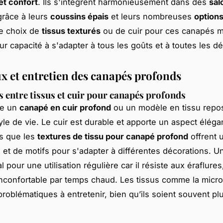
et confort
. Ils s'intègrent harmonieusement dans des
sal
râce à leurs
coussins épais
et leurs nombreuses
option
Le choix de
tissus texturés
ou de cuir pour ces canapés m
ur capacité à s'adapter à tous les goûts et à toutes les dé
x et entretien des canapés profonds
s entre tissus et cuir pour canapés profonds
re un
canapé en cuir profond
ou un modèle en tissu repo
yle de vie. Le cuir est durable et apporte un aspect éléga
is que les
textures de tissu pour canapé profond
offrent 
 et de motifs pour s'adapter à différentes décorations. 
al pour une utilisation régulière car il résiste aux éraflure
inconfortable par temps chaud. Les tissus comme la micr
problématiques à entretenir, bien qu’ils soient souvent pl