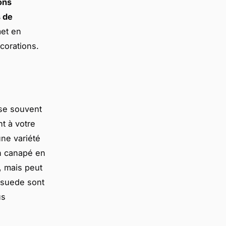
ons
s de
et en
corations.
se souvent
nt à votre
une variété
Un canapé en
s, mais peut
osuede sont
us