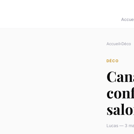
Accuei
Accueil
›
Déco
DÉCO
Cana
con
sal
Lucas — 3 ma