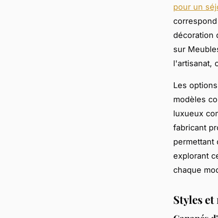
pour un séj
correspond 
décoration 
sur Meubles
l'artisanat,
Les options
modèles con
luxueux co
fabricant p
permettant 
explorant c
chaque modè
Styles e