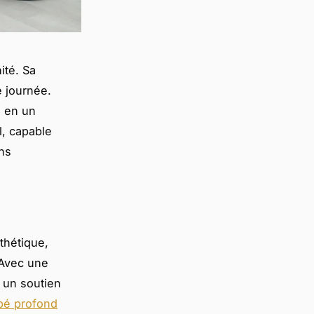
ité. Sa
 journée.
n en un
l, capable
ins
thétique,
 Avec une
 un soutien
pé profond