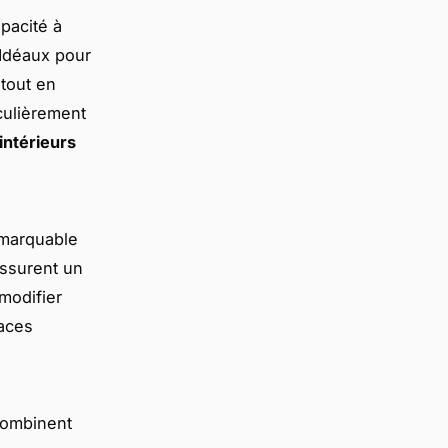
pacité à
 Idéaux pour
 tout en
culièrement
intérieurs
emarquable
 assurent un
modifier
paces
ombinent