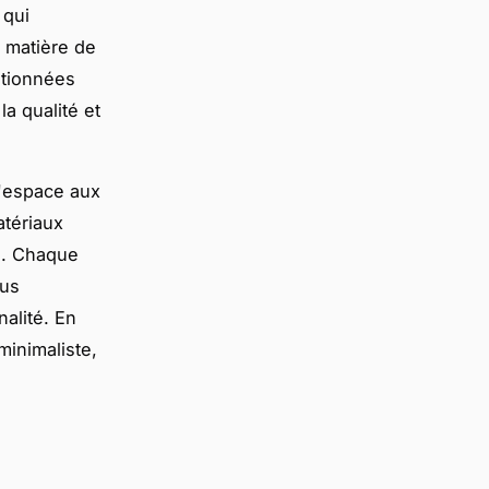
 qui
n matière de
ntionnées
a qualité et
l'espace aux
atériaux
e. Chaque
ous
alité. En
minimaliste,