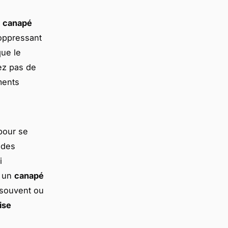
n
canapé
 oppressant
que le
ez pas de
ments
pour se
 des
i
r un
canapé
 souvent ou
ise