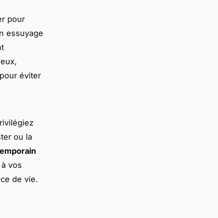
r pour
 un essuyage
nt
 eux,
pour éviter
ivilégiez
ter ou la
temporain
 à vos
ce de vie.