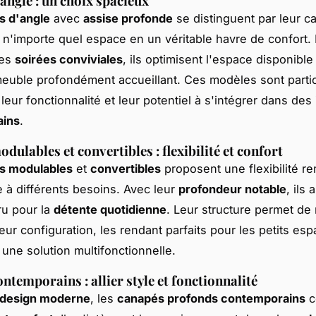
angle : un choix spacieux
s d'angle
avec
assise profonde
se distinguent par leur ca
 n'importe quel espace en un véritable havre de confort.
des
soirées conviviales
, ils optimisent l'espace disponible
meuble profondément accueillant. Ces modèles sont parti
leur fonctionnalité et leur potentiel à s'intégrer dans des
ains
.
ulables et convertibles : flexibilité et confort
s modulables
et
convertibles
proposent une flexibilité r
e à différents besoins. Avec leur
profondeur notable
, ils
ru pour la
détente quotidienne
. Leur structure permet de 
eur configuration, les rendant parfaits pour les petits es
 une solution multifonctionnelle.
ntemporains : allier style et fonctionnalité
design moderne
, les
canapés profonds contemporains
c