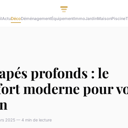
l
Actu
Déco
Déménagement
Équipement
Immo
Jardin
Maison
Piscine
T
pés profonds : le
fort moderne pour vo
on
rs 2025 — 4 min de lecture